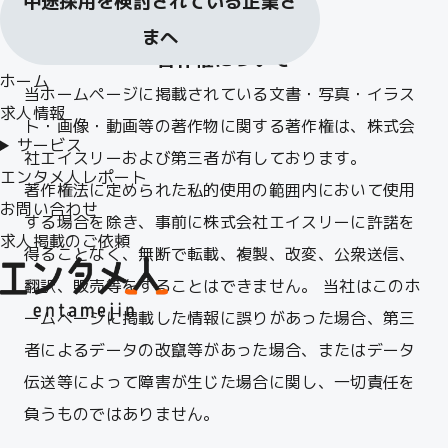
中途採用を検討されている企業さ
まへ
著作権について
ホーム
当ホームページに掲載されている文書・写真・イラス
求人情報
ト・画像・動画等の著作物に関する著作権は、株式会
サービス
社エイスリーおよび第三者が有しております。
エンタメ人レポート
著作権法に定められた私的使用の範囲内において使用
お問い合わせ
する場合を除き、事前に株式会社エイスリーに許諾を
求人掲載のご依頼
得ることなく、無断で転載、複製、改変、公衆送信、
翻訳、販売等をすることはできません。 当社はこのホ
ームページに掲載した情報に誤りがあった場合、第三
者によるデータの改竄等があった場合、またはデータ
伝送等によって障害が生じた場合に関し、一切責任を
負うものではありません。