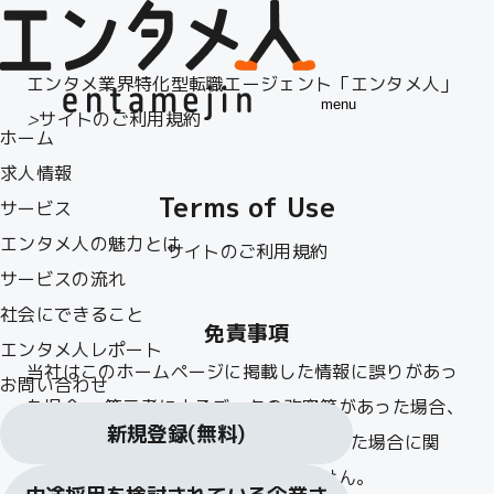
エンタメ業界特化型転職エージェント「エンタメ人」
menu
>
サイトのご利用規約
ホーム
求人情報
Terms of Use
サービス
エンタメ人の魅力とは
サイトのご利用規約
サービスの流れ
社会にできること
免責事項
エンタメ人レポート
当社はこのホームページに掲載した情報に誤りがあっ
お問い合わせ
た場合、 第三者によるデータの改竄等があった場合、
新規登録
(無料)
またはデータ伝送等によって障害が生じた場合に関
し、 一切責任を負うものではありません。