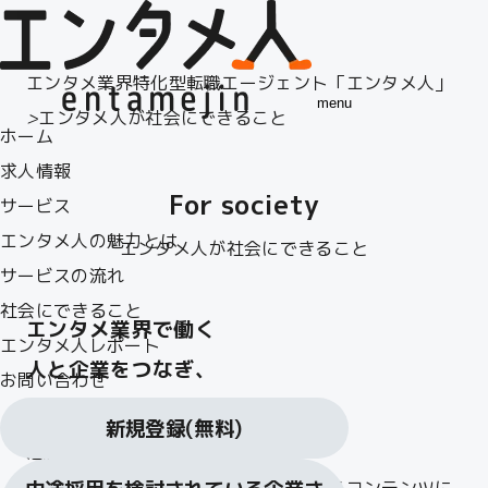
エンタメ業界特化型転職エージェント「エンタメ人」
menu
>
エンタメ人が社会にできること
ホーム
求人情報
For society
サービス
エンタメ人の魅力とは
エンタメ人が社会にできること
サービスの流れ
社会にできること
エンタメ業界で働く
エンタメ人レポート
人
と
企業
をつなぎ、
お問い合わせ
エンタメを通じて世界中に
新規登録
(無料)
感動と豊かさを届けます。