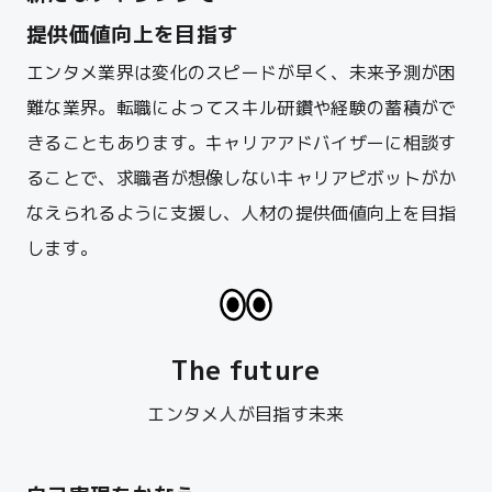
提供価値向上を目指す
エンタメ業界は変化のスピードが早く、未来予測が困
難な業界。転職によってスキル研鑽や経験の蓄積がで
きることもあります。キャリアアドバイザーに相談す
ることで、求職者が想像しないキャリアピボットがか
なえられるように⽀援し、⼈材の提供価値向上を⽬指
します。
The future
エンタメ人が目指す未来