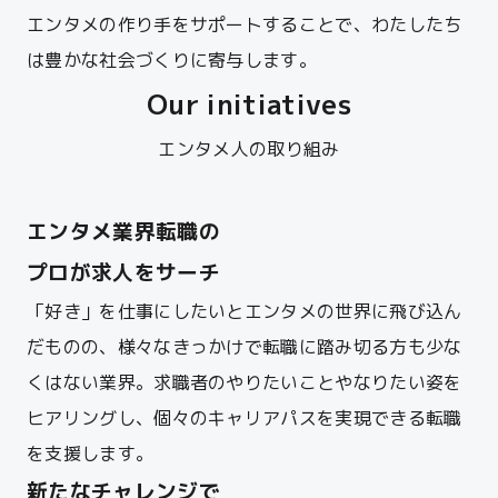
エンタメの作り手をサポートすることで、わたしたち
は豊かな社会づくりに寄与します。
Our initiatives
エンタメ人の取り組み
エンタメ業界転職の
プロが求人をサーチ
「好き」を仕事にしたいとエンタメの世界に飛び込ん
だものの、様々なきっかけで転職に踏み切る方も少な
くはない業界。求職者のやりたいことやなりたい姿を
ヒアリングし、個々のキャリアパスを実現できる転職
を支援します。
新たなチャレンジで