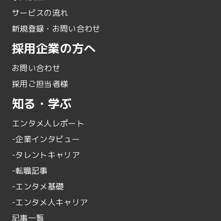
サービスの流れ
新規登録・お問い合わせ
採用企業の方へ
お問い合わせ
採用ご担当者様
知る・学ぶ
エンタメ人レポート
-企業インタビュー
-タレントキャリア
-転職記事
-エンタメ基礎
-エンタメ人キャリア
記事一覧