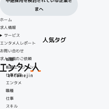
中途採用を検討されている企業さ
まへ
ホーム
求人情報
サービス
人気タグ
エンタメ人レポート
お問い合わせ
求人掲載のご依頼
転職
転職エージェント
仕事内容
エンタメ
職種
仕事
スキル