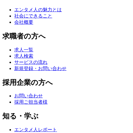
エンタメ人の魅力とは
社会にできること
会社概要
求職者の方へ
求人一覧
求人検索
サービスの流れ
新規登録・お問い合わせ
採用企業の方へ
お問い合わせ
採用ご担当者様
知る・学ぶ
エンタメ人レポート