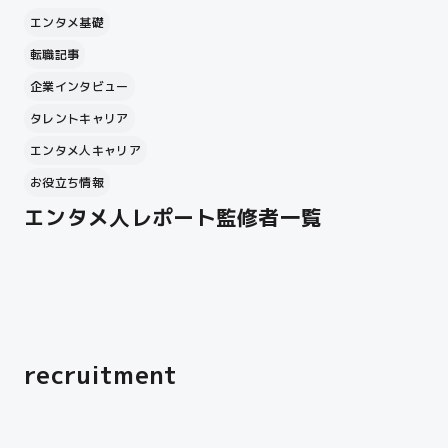
エンタメ基礎
転職記事
企業インタビュー
タレントキャリア
エンタメ人キャリア
お役立ち情報
エンタメ人レポート監修者一覧
recruitment