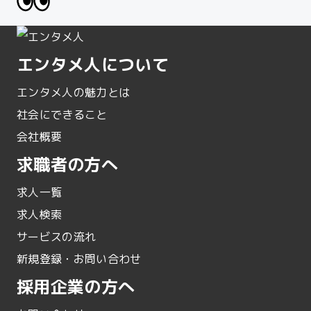
エンタメ人について
エンタメ人の魅力とは
社会にできること
会社概要
求職者の方へ
求人一覧
求人検索
サービスの流れ
新規登録・お問い合わせ
採用企業の方へ