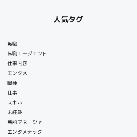
人気タグ
転職
転職エージェント
仕事内容
エンタメ
職種
仕事
スキル
未経験
芸能マネージャー
エンタメテック