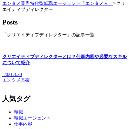
エンタメ業界特化型転職エージェント「エンタメ人」
>
クリ
エイティブディレクター
Posts
「クリエイティブディレクター」の記事一覧
クリエイティブディレクターとは？仕事内容や必要なスキル
について紹介
2021.3.30
エンタメ基礎
人気タグ
転職
転職エージェント
仕事内容