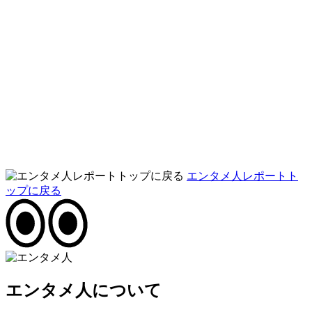
エンタメ人レポートト
ップに戻る
エンタメ人について