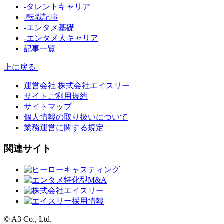
-タレントキャリア
-転職記事
-エンタメ基礎
-エンタメ人キャリア
記事一覧
上に戻る
運営会社 株式会社エイスリー
サイトご利用規約
サイトマップ
個人情報の取り扱いについて
業務運営に関する規定
関連サイト
© A3 Co., Ltd.