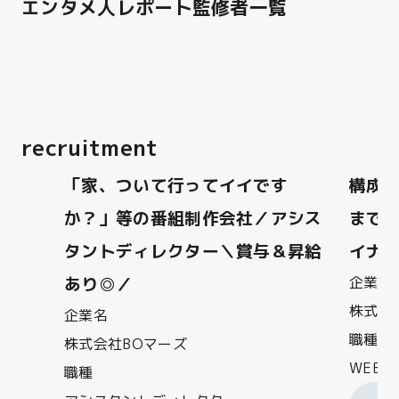
エンタメ人レポート監修者一覧
recruitment
「家、ついて行ってイイです
構成
か？」等の番組制作会社／アシス
まで一
タントディレクター＼賞与＆昇給
イナ
あり◎／
企業名
株式会
企業名
職種
株式会社BOマーズ
WEB
職種