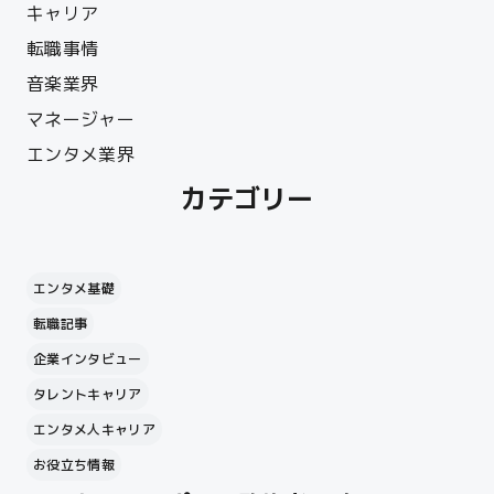
キャリア
転職事情
音楽業界
マネージャー
エンタメ業界
カテゴリー
エンタメ基礎
転職記事
企業インタビュー
タレントキャリア
エンタメ人キャリア
お役立ち情報