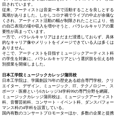
目されています。
従来、アーティストは音楽一本で活動することを良しとする
風潮がありました。しかしコロナ禍でライブの中止が余儀な
くされ、アーティスト活動の幅が制限されたことにより、他
の自己表現の場や収入を増やそうと、パラレルキャリアの重
要性が高まっています。
一方で、パラレルキャリアはまだまだ浸透しておらず、具体
的なキャリア像やメリットをイメージできている人は多くは
ありません。
そこで、アーティストを目指すミュージックアーティスト科
の学生を対象に、パラレルキャリアという選択肢を伝える特
別授業を開催しました。
日本工学院ミュージックカレッジ蒲田校
日本工学院は、学園創設
76
年の歴史ある
総合
専門学校。クリ
エイター、デザイン、ミュージック、IT、テクノロジー、ス
ポーツ・医療という6カレッジ34学科
99
の専門分野を網羅。
ミュージックカレッジ
蒲田校
は、ミュージックアーティスト
科、音響芸術科、コンサート・イベント科、ダンスパフォー
マンス科の4学科を設置している。
国内有数のコンサートプロモーターほか、多数の企業と提携