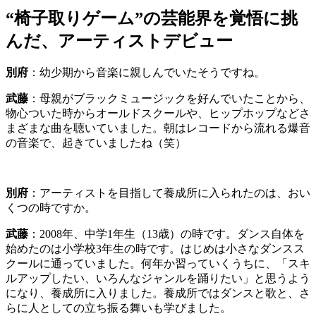
“椅子取りゲーム”の芸能界を覚悟に挑
んだ、アーティストデビュー
別府
：
幼少期から音楽に親しんでいたそうですね。
武藤
：
母親がブラックミュージックを好んでいたことから、
物心ついた時からオールドスクールや、ヒップホップなどさ
まざまな曲を聴いていました。朝はレコードから流れる爆音
の音楽で、起きていましたね（笑）
別府
：
アーティストを目指して養成所に入られたのは、おい
くつの時ですか。
武藤
：
2008年、中学1年生（13歳）の時です。
ダンス自体を
始めたのは小学校3年生の時です。
はじめは小さなダンスス
クールに通っていました。何年か習っていくうちに、「スキ
ルアップしたい、いろんなジャンルを踊りたい」と思うよう
になり、養成所に入りました。
養成所ではダンスと歌と、さ
らに人としての立ち振る舞いも学びました。