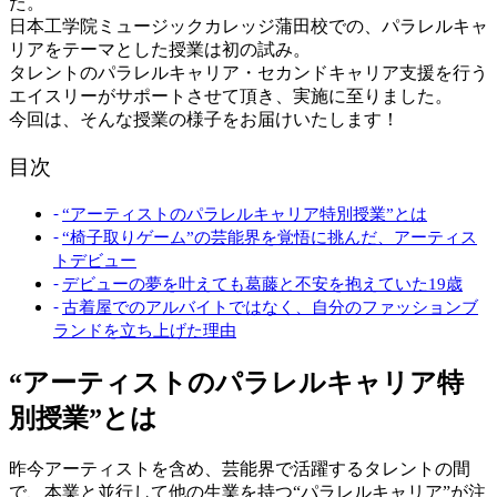
た。
日本工学院ミュージックカレッジ蒲田校での、パラレルキャ
リアをテーマとした授業は初の試み。
タレントのパラレルキャリア・セカンドキャリア支援を行う
エイスリーがサポートさせて頂き、実施に至りました。
今回は、そんな授業の様子をお届けいたします！
目次
“アーティストのパラレルキャリア特別授業”とは
“椅子取りゲーム”の芸能界を覚悟に挑んだ、アーティス
トデビュー
デビューの夢を叶えても葛藤と不安を抱えていた19歳
古着屋でのアルバイトではなく、自分のファッションブ
ランドを立ち上げた理由
“アーティストのパラレルキャリア特
別授業”とは
昨今
アーティストを含め、芸能界で活躍するタレントの間
で、
本業と並行して他の生業を持つ“パラレルキャリア”が注