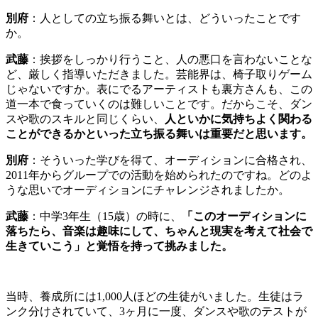
別府
：
人としての立ち振る舞いとは、どういったことです
か。
武藤
：
挨拶をしっかり行うこと、人の悪口を言わないことな
ど、厳しく指導いただきました。
芸能界は、椅子取りゲーム
じゃないですか。表にでるアーティストも裏方さんも、この
道一本で食っていくのは難しいことです。だからこそ、ダン
スや歌のスキルと同じくらい、
人といかに気持ちよく関わる
ことができるかといった立ち振る舞いは重要だと思います。
別府
：
そういった学びを得て、オーディションに合格され、
2011年からグループでの活動を始められたのですね。どのよ
うな思いでオーディションにチャレンジされましたか。
武藤
：
中学3年生（15歳）の時に、
「このオーディションに
落ちたら、音楽は趣味にして、ちゃんと現実を考えて社会で
生きていこう」と覚悟を持って挑みました。
当時、養成所には1,000人ほどの生徒がいました。生徒はラ
ンク分けされていて、3ヶ月に一度、ダンスや歌のテストが