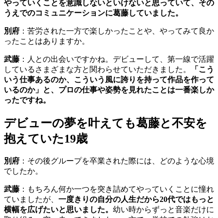
やっていくことを意識しないといけないと思っていて、その
うえでのコミュニケーションに葛藤していました。
別府
：
苦労された一方で楽しかったことや、やってみて良か
ったことはありますか。
武藤
：
人との出会いですかね。
デビューして、第一線で活躍
しているさまざまな方と関わらせていただきました。
「こう
いう仕事あるのか、こういう風に誇りを持って作品を作って
いるのか」と、プロの仕事や姿勢を見れたことは一番楽しか
ったですね。
デビューの夢を叶えても葛藤と不安を
抱えていた19歳
別府
：
その後グループを卒業された際には、どのような心境
でしたか。
武藤
：
もちろん何か一つを突き詰めてやっていくことに憧れ
ていましたが、
一度きりの自分の人生だから20代ではもっと
横幅を広げたいと思いました。
幼い時からずっと音楽だけに