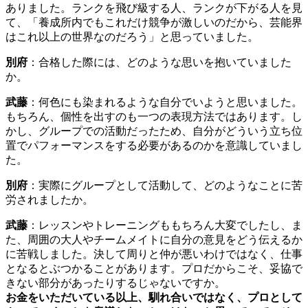
ありました。ランクを飛び級する人、ランクが下がる人を見
て、「養成所内でもこれだけ競争が激しいのだから、芸能界
はこれ以上の世界なのだろう」と思っていました。
別府
：
合格した際には、どのような思いを抱いていました
か。
武藤
：
何色にも染まれるような自分でいようと思いました。
もちろん、個性を出すのも一つの表現方法ではあります。し
かし、グループでの活動だったため、自分がどういう立ち位
置でパフォーマンスをする必要があるのかを意識していまし
た。
別府
：
実際にグループとして活動して、どのようなことに苦
労されましたか。
武藤
：
レッスンやトレーニングももちろん大変でしたし、ま
た、周囲の大人やチームメイトに自分の意見をどう伝えるか
に苦戦しました。
決して周りと仲が悪いわけではなく、仕事
となるとぶつかることがあります。プロだからこそ、妥協で
きない部分があったりするじゃないですか。
お金をいただいている以上、馴れ合いではなく、プロとして