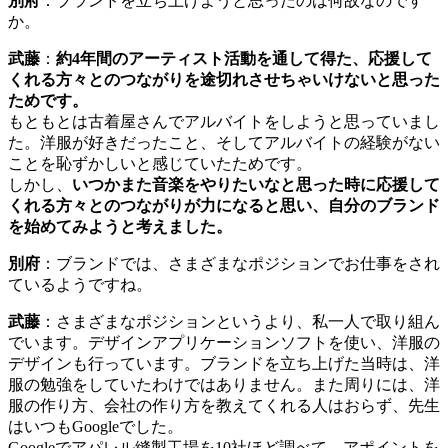
別府
：
ブランドを立ち上げようと思ったのは何故なのです
か。
武藤
：
約4年間のアーティスト活動を通して得た、応援して
くれる方々とのつながりを途切れさせちゃいけないと思った
ためです。
もともとは古着屋さんでアルバイトをしようと思っていまし
た。洋服が好きだったこと、そしてアルバイトの経験がない
ことを恥ずかしいと感じていたためです。
しかし、
いつかまた音楽をやりたいなと思った時に応援して
くれる方々とのつながりが力になると思い、自分のブランド
を始めてみようと考えました。
別府
：
ブランドでは、さまざまなポジションでお仕事をされ
ているようですね。
武藤
：
さまざまなポジションというより、私一人で取り組ん
でいます。デザインアプリケーションソフトを使い、洋服の
デザインも行っています。
ブランドを立ち上げた当時は、洋
服の勉強をしていたわけではありません。また周りには、洋
服の作り方、会社の作り方を教えてくれる人はおらず、先生
はいつもGoogleでした。
Googleでアパレル縫製工場を10社ほど調べて、アポイントを