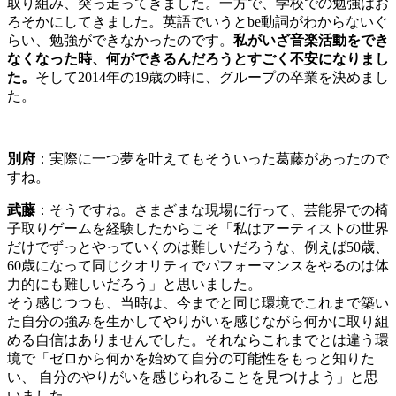
取り組み、突っ走ってきました。一方で、学校での勉強はお
ろそかにしてきました。英語でいうとbe動詞がわからないぐ
らい、勉強ができなかったのです。
私がいざ音楽活動をでき
なくなった時、何ができるんだろうとすごく不安になりまし
た。
そして2014年の19歳の時に、グループの卒業を決めまし
た。
別府
：
実際に一つ夢を叶えてもそういった葛藤があったので
すね。
武藤
：
そうですね。さまざまな現場に行って、芸能界での椅
子取りゲームを経験したからこそ「私はアーティストの世界
だけでずっとやっていくのは難しいだろうな、例えば50歳、
60歳になって同じクオリティでパフォーマンスをやるのは体
力的にも難しいだろう」と思いました。
そう感じつつも、当時は、今までと同じ環境でこれまで築い
た自分の強みを生かしてやりがいを感じながら何かに取り組
める自信はありませんでした。それならこれまでとは違う環
境で「ゼロから何かを始めて自分の可能性をもっと知りた
い、 自分のやりがいを感じられることを見つけよう」と思
いました。