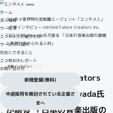
menu
ホーム
エンタメ業界特化型転職エージェント「エンタメ人」
求人情報
>
企業インタビュー
>
United Future Creators Inc.
サービス
CEO HiDE Kawada氏が語る 「日本の音楽出版の課題
エンタメ人の魅力とは
と業界で求められる人材」
サービスの流れ
社会にできること
エンタメ人レポート
2022.7.14
企業インタビュー
お問い合わせ
United Future Creators
新規登録
(無料)
Inc. CEO HiDE Kawada氏
中途採用を検討されている企業さ
まへ
が語る 「日本の音楽出版の