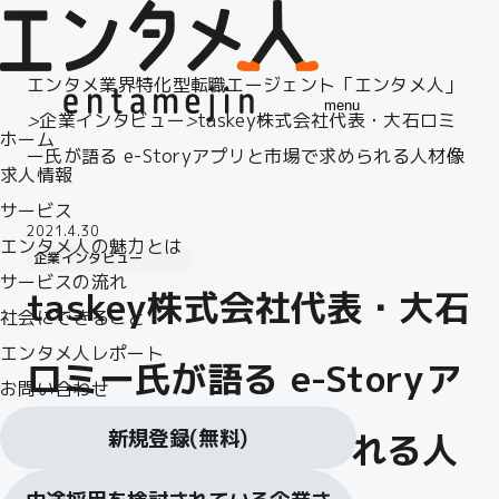
エンタメ業界特化型転職エージェント「エンタメ人」
menu
>
企業インタビュー
>
taskey株式会社代表・大石ロミ
ホーム
ー氏が語る e-Storyアプリと市場で求められる人材像
求人情報
サービス
2021.4.30
エンタメ人の魅力とは
企業インタビュー
サービスの流れ
taskey株式会社代表・大石
社会にできること
エンタメ人レポート
ロミー氏が語る e-Storyア
お問い合わせ
新規登録
(無料)
プリと市場で求められる人