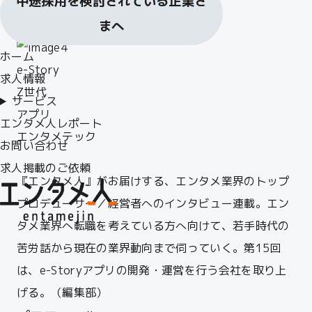
中途採用を検討されている企業さ
材像
まへ
ホーム
e-Story
求人情報
Z世代
サービス
アプリ
エンタメ人レポート
エンタメテック
お問い合わせ
求人掲載のご依頼
『エンタメ人』がお届けする、エンタメ業界のトップ
プロデューサー／経営者へのインタビュー連載。エン
タメ業界へ転職を考えている方へ向けて、若手時代の
苦労話から現在の業界動向まで伺っていく。第15
回
は、e-Storyアプリの開発・運営を行う会社を取り上
げる。（編集部）