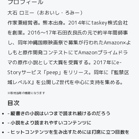
プロフィール
大石 ロミー（おおいし・ろみー）
作家兼経営者。熊本出身。2014年にtaskey株式会社
を創業。
2016〜17年石田衣良氏の元で約半年間師事
し、同年沖縄国際映画祭で募集が行われたAmazon×よ
しもと原作開発コンテストにてAmazonプライムドラ
マの原作小説として大賞を受賞する。2017年にe-
Storyサービス「peep」をリリース。同年に『監禁区
域レべルX』を公開しZ世代を中心に支持を集める。
※取材当時の情報になります
目次
縦書きの小説はいつまで読まれ続けるのだろう
小説をより読まれやすいコンテンツに
ヒットコンテンツを生み出すためには打席に立つ回数を