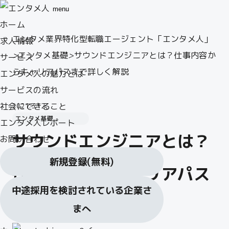
menu
ホーム
エンタメ業界特化型転職エージェント「エンタメ人」
求人情報
>
エンタメ基礎
>
サウンドエンジニアとは？仕事内容か
サービス
らキャリアパスまで詳しく解説
エンタメ人の魅力とは
サービスの流れ
社会にできること
2021.3.12
エンタメ基礎
エンタメ人レポート
サウンドエンジニアとは？
お問い合わせ
新規登録
(無料)
仕事内容からキャリアパス
中途採用を検討されている企業さ
まで詳しく解説
まへ