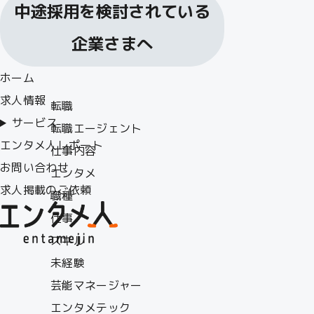
中途採用を検討されている
企業さまへ
ホーム
求人情報
転職
サービス
転職エージェント
エンタメ人レポート
仕事内容
お問い合わせ
エンタメ
求人掲載のご依頼
職種
仕事
スキル
未経験
芸能マネージャー
エンタメテック