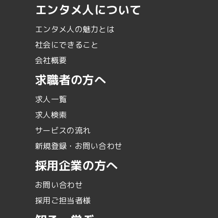
エンタメ人について
エンタメ人の魅力とは
社会にできること
会社概要
求職者の方へ
求人一覧
求人検索
サービスの流れ
新規登録・お問い合わせ
採用企業の方へ
お問い合わせ
採用ご担当者様