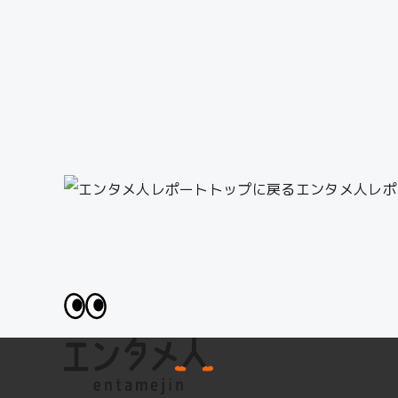
エンタメ人レポ