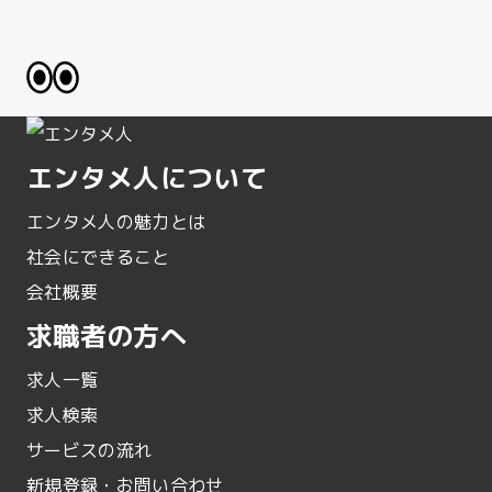
エンタメ人について
エンタメ人の魅力とは
社会にできること
会社概要
求職者の方へ
求人一覧
求人検索
サービスの流れ
新規登録・お問い合わせ