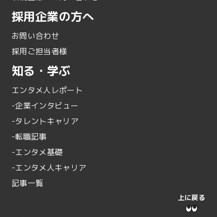
採用企業の方へ
お問い合わせ
採用ご担当者様
知る・学ぶ
エンタメ人レポート
-企業インタビュー
-タレントキャリア
-転職記事
-エンタメ基礎
-エンタメ人キャリア
記事一覧
上に戻る