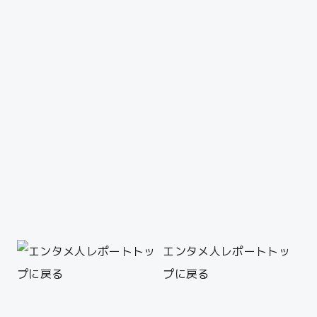
エンタメ人レポートトッ
プに戻る